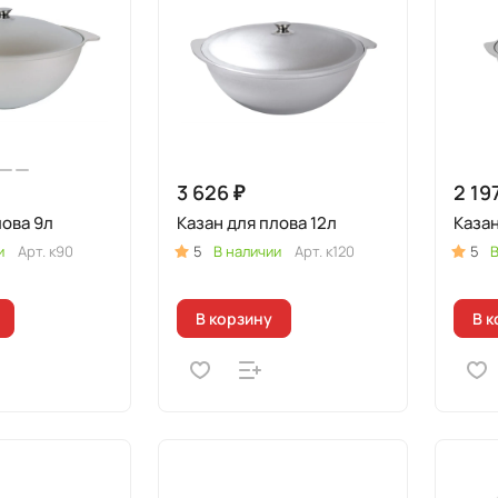
3 626 ₽
2 19
лова 9л
Казан для плова 12л
Казан
и
Арт.
к90
5
В наличии
Арт.
к120
5
В
В корзину
В к