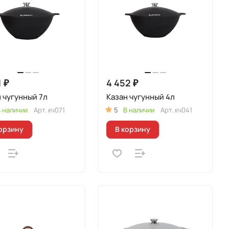
1 ₽
4 452 ₽
 чугунный 7л
Казан чугунный 4л
 наличии
Арт.
кч071
5
В наличии
Арт.
кч041
орзину
В корзину