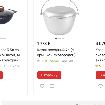
1 778 ₽
3 07
ова 3,5л со
Казан походный 4л (с
Казан
 крышкой, АП
крышкой-сковородой)
сково
ит Ультра»
анти
0
В наличии
Арт.
кп40
покр
и
Арт.
кгг37а
5
В
В корзину
В к