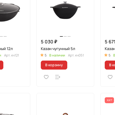
5 030 ₽
5 67
ный 12л
Казан чугунный 5л
Казан
и
Арт.
кч121
5
В наличии
Арт.
кч051
5
В
В корзину
В к
ХИТ