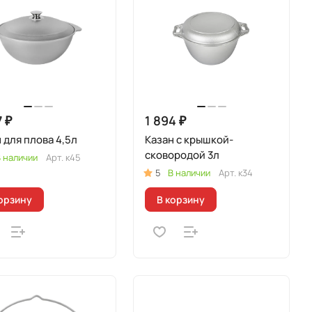
7 ₽
1 894 ₽
 для плова 4,5л
Казан с крышкой-
сковородой 3л
 наличии
Арт.
к45
5
В наличии
Арт.
к34
орзину
В корзину