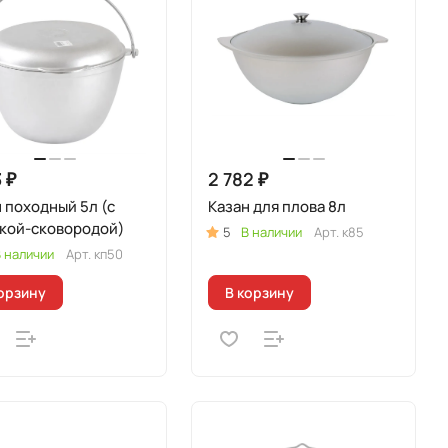
 ₽
2 782 ₽
 походный 5л (с
Казан для плова 8л
кой-сковородой)
5
В наличии
Арт.
к85
 наличии
Арт.
кп50
орзину
В корзину