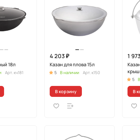
4 203 ₽
1 973
ный 18л
Казан для плова 15л
Казан
крыш
и
Арт.
кч181
5
В наличии
Арт.
к150
5
В
В корзину
В к