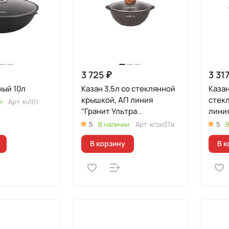
3 725 ₽
3 317
ный 10л
Казан 3,5л со стеклянной
Казан
крышкой, АП линия
стек
и
Арт.
кч101
"Гранит Ультра
линия
Индукционная"
(Ори
5
В наличии
Арт.
кгои37а
5
В
(оригинальный)
В корзину
В к