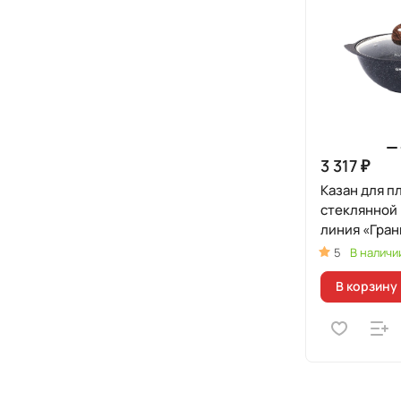
3 317 ₽
Казан для пл
стеклянной
линия «Гран
(Синий)
5
В наличи
В корзину