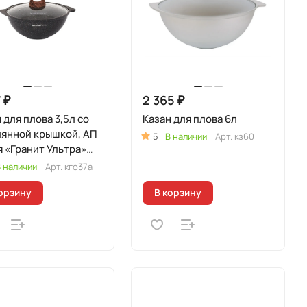
 ₽
2 365 ₽
 для плова 3,5л со
Казан для плова 6л
лянной крышкой, АП
5
В наличии
Арт.
кз60
 «Гранит Ультра»
гинальный)
 наличии
Арт.
кго37а
орзину
В корзину