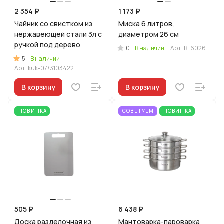
2 354 ₽
1 173 ₽
Чайник со свистком из
Миска 6 литров,
нержавеющей стали 3л с
диаметром 26 см
ручкой под дерево
0
В наличии
Арт.
BL6026
5
В наличии
Арт.
kuk-07/3103422
В корзину
В корзину
НОВИНКА
СОВЕТУЕМ
НОВИНКА
505 ₽
6 438 ₽
Доска разделочная из
Мантоварка-пароварка