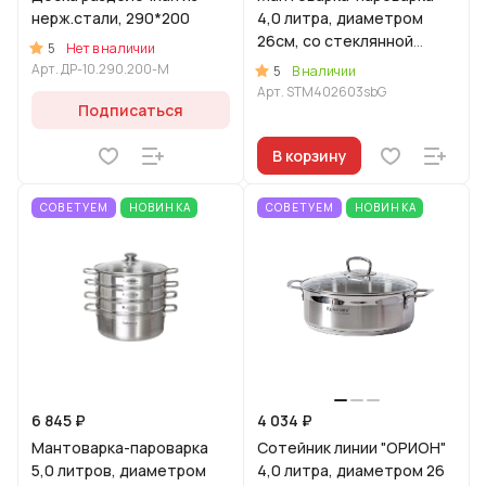
нерж.стали, 290*200
4,0 литра, диаметром
26см, со стеклянной
5
Нет в наличии
крышкой
Арт.
ДР-10.290.200-M
5
В наличии
Арт.
STM402603sbG
Подписаться
В корзину
СОВЕТУЕМ
НОВИНКА
СОВЕТУЕМ
НОВИНКА
6 845 ₽
4 034 ₽
Мантоварка-пароварка
Сотейник линии "ОРИОН"
5,0 литров, диаметром
4,0 литра, диаметром 26