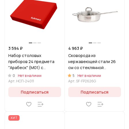
3 594 ₽
4 963 ₽
Набор столовых
Сковорода из
приборов 24 предмета
нержавеющей стали 26
"Арабеск" (М01) с
см со стеклянной
частичным декоративным
крышкой, линия "Сафия"
0
5
Нет в наличии
Нет в наличии
покрытием в декоративно
Арт.
НСП-24011
Арт.
SF-FP2626G
Подписаться
Подписаться
ХИТ