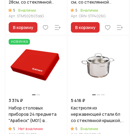
28см, со стеклянной
см, со стеклянной
крышкой
крышкой
5
5
В наличии
В наличии
Арт.
STM502803sbG
Арт.
ORN-STP4026G
В корзину
В корзину
НОВИНКА
3 374 ₽
5 416 ₽
Набор столовых
Кастрюля из
приборов 24 предмета
нержавеющей стали 6л
"Арабеск" (М01) в
со стеклянной крышкой,
декоративной коробке
линия "Сафия"
5
5
Нет в наличии
В наличии