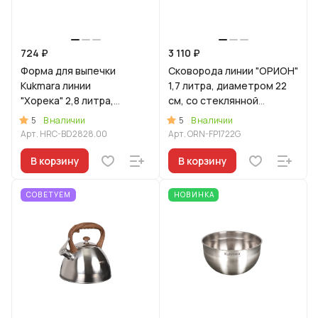
724 ₽
3 110 ₽
Форма для выпечки
Сковорода линии "ОРИОН"
Kukmara линии
1,7 литра, диаметром 22
"Хорека" 2,8 литра,
см, со стеклянной
диаметром 28см
крышкой
5
5
В наличии
В наличии
Арт.
HRC-BD2828.00
Арт.
ORN-FP1722G
В корзину
В корзину
СОВЕТУЕМ
НОВИНКА