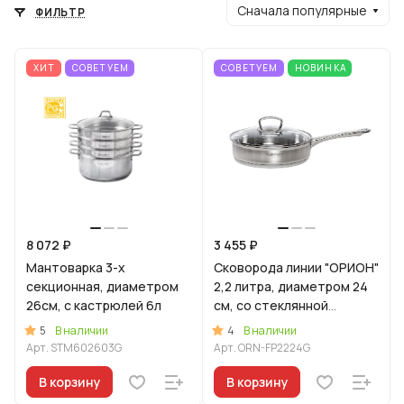
Сначала популярные
ФИЛЬТР
ХИТ
СОВЕТУЕМ
СОВЕТУЕМ
НОВИНКА
8 072 ₽
3 455 ₽
Мантоварка 3-х
Сковорода линии "ОРИОН"
секционная, диаметром
2,2 литра, диаметром 24
26см, с кастрюлей 6л
см, со стеклянной
крышкой
5
4
В наличии
В наличии
Арт.
STM602603G
Арт.
ORN-FP2224G
В корзину
В корзину