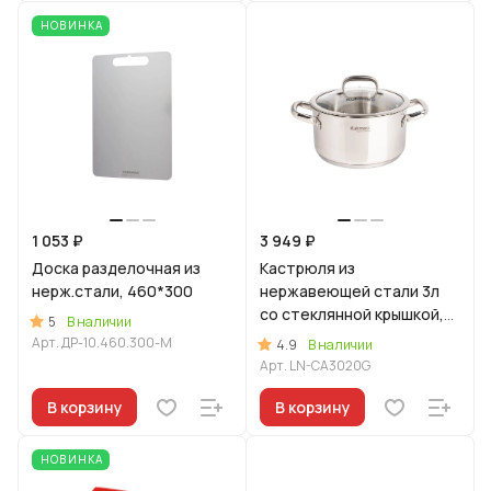
НОВИНКА
1 053 ₽
3 949 ₽
Доска разделочная из
Кастрюля из
нерж.стали, 460*300
нержавеющей стали 3л
со стеклянной крышкой,
5
В наличии
линия "Леон"
Арт.
ДР-10.460.300-M
4.9
В наличии
Арт.
LN-CA3020G
В корзину
В корзину
НОВИНКА