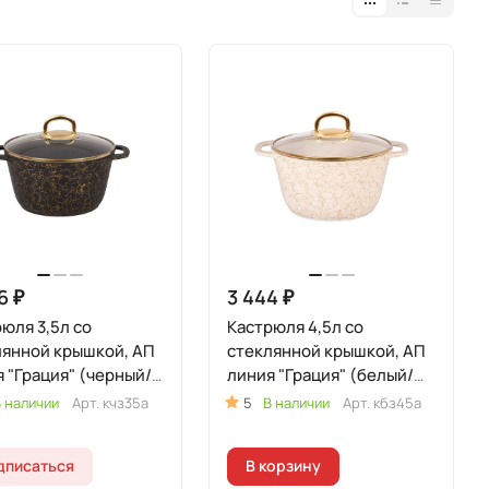
6 ₽
3 444 ₽
юля 3,5л со
Кастрюля 4,5л со
лянной крышкой, АП
стеклянной крышкой, АП
 "Грация" (черный/
линия "Грация" (белый/
то)
золото)
 наличии
Арт.
кчз35а
5
В наличии
Арт.
кбз45а
дписаться
В корзину