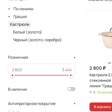
По линиям
Грация
Кастрюли
Белый (золото)
Черный (золото, серебро)
Розничная
2 800 ₽
Кастрюля 2,
стеклянной
линия "Грац
В наличии
золото)
0
В наличи
Антипригарное покрытие
В корзину