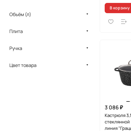
В корзину
Объём (л)
Плита
Ручка
Цвет товара
3 086 ₽
Кастрюля 3,
стеклянной
линия "Грац