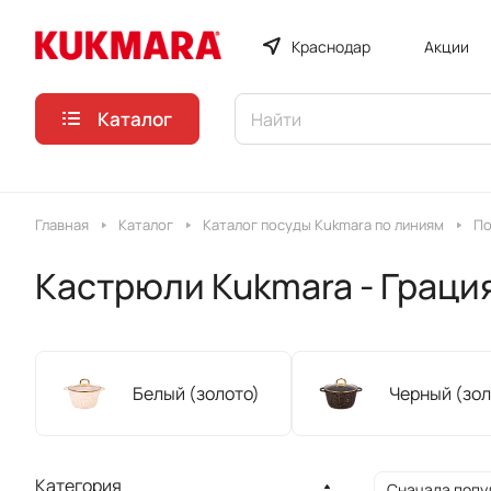
Краснодар
Акции
Каталог
Главная
Каталог
Каталог посуды Kukmara по линиям
По
Кастрюли Kukmara - Граци
Белый (золото)
Черный (зол
Категория
Сначала попу