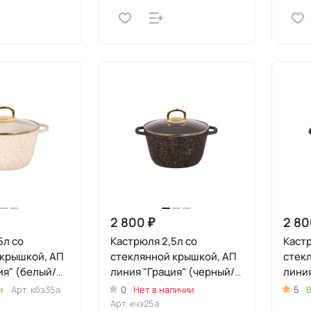
2 800 ₽
2 80
5л со
Кастрюля 2,5л со
Кастр
 крышкой, АП
стеклянной крышкой, АП
стек
ия" (белый/
линия "Грация" (черный/
линия
золото)
сере
и
Арт.
кбз35а
0
Нет в наличии
5
В
Арт.
кчз25а