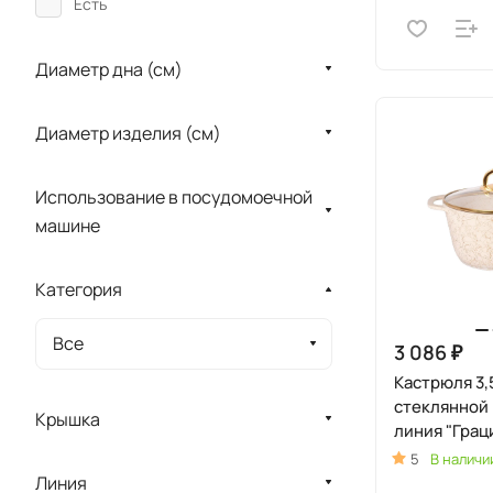
Есть
Диаметр дна (см)
Диаметр изделия (см)
Использование в посудомоечной
машине
Категория
Все
3 086 ₽
Кастрюля 3,
стеклянной
Крышка
линия "Грац
золото)
5
В наличи
Линия