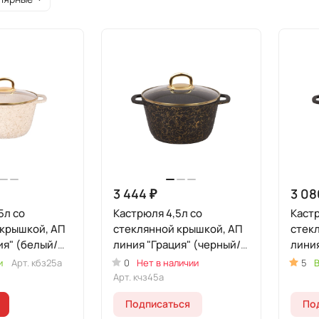
3 444 ₽
3 08
5л со
Кастрюля 4,5л со
Кастр
 крышкой, АП
стеклянной крышкой, АП
стек
ия" (белый/
линия "Грация" (черный/
линия
золото)
золо
и
Арт.
кбз25а
0
Нет в наличии
5
В
Арт.
кчз45а
Подписаться
По