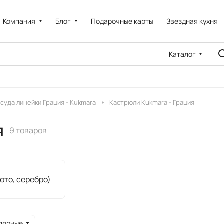
Компания
Блог
Подарочные карты
Звездная кухня
Каталог
суда линейки Грация - Kukmara
Кастрюли Kukmara - Грация
я
9 товаров
ото, серебро)
лярные