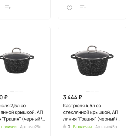
0 ₽
3 444 ₽
юля 2,5л со
Кастрюля 4,5л со
лянной крышкой, АП
стеклянной крышкой, АП
 "Грация" (черный/
линия "Грация" (черный/
бро)
серебро)
 наличии
Арт.
кчс25а
0
В наличии
Арт.
кчс45а