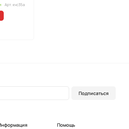
и
Арт.
кчс35а
Подписаться
Информация
Помощь