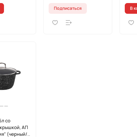
Подписаться
В к
5л со
 крышкой, АП
ия" (черный/