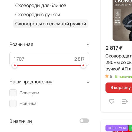
Сковороды для блинов
Сковороды с ручкой
Сковороды со съемной ручкой
Розничная
2 817 ₽
Сковорода 
280мм со с
ручкой,АП л
(черный)
5
В наличи
Наши предложения
В корзину
Советуем
Новинка
В наличии
СОВЕТУЕМ