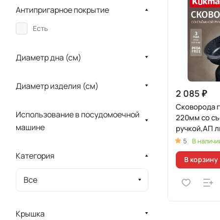
Антипригарное покрытие
Есть
Диаметр дна (см)
Диаметр изделия (см)
2 085 ₽
Сковорода 
Использование в посудомоечной
220мм со с
машине
ручкой,АП л
(черный)
5
В наличи
Категория
В корзину
Все
Крышка