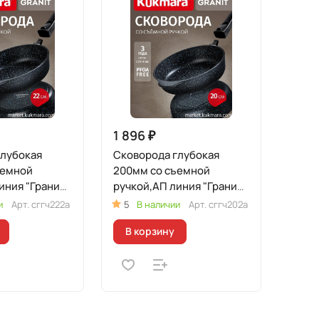
1 896 ₽
глубокая
Сковорода глубокая
ъемной
200мм со съемной
иния "Гранит"
ручкой,АП линия "Гранит"
(черный)
и
Арт.
сггч222а
5
В наличии
Арт.
сггч202а
В корзину