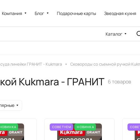
Компания
Блог
Подарочные карты
Звездная кухня
Каталог
суда линейки ГРАНИТ - Kukmara
Сковороды со съемной ручкой Kuk
кой Kukmara - ГРАНИТ
6 товаров
лярные
НОВИНКА
СОВЕТУЕМ
НОВИНКА
СОВЕ