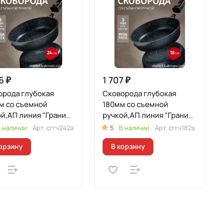
6 ₽
1 707 ₽
орода глубокая
Сковорода глубокая
м со съемной
180мм со съемной
й,АП линия "Гранит"
ручкой,АП линия "Гранит"
ный)
(черный)
 наличии
Арт.
сггч242а
5
В наличии
Арт.
сггч182а
орзину
В корзину