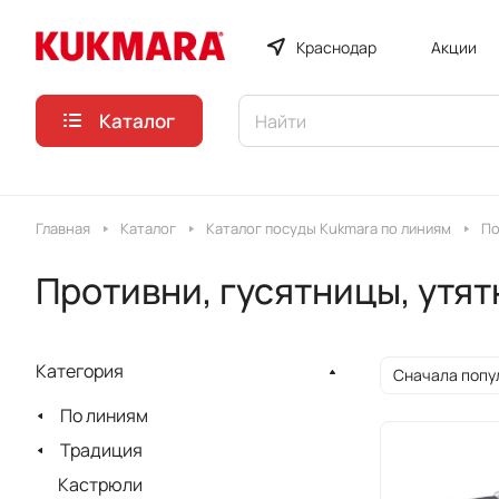
Краснодар
Акции
Каталог
Главная
Каталог
Каталог посуды Kukmara по линиям
По
Противни, гусятницы, утя
Категория
Сначала попу
По линиям
Традиция
Кастрюли