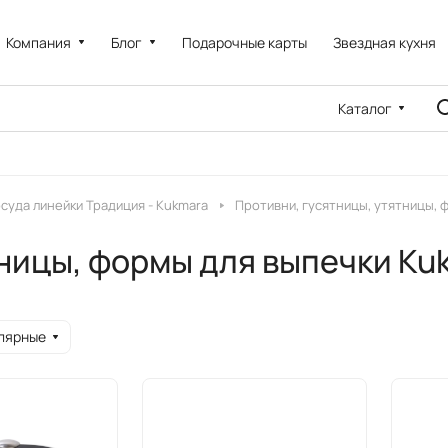
Компания
Блог
Подарочные карты
Звездная кухня
Каталог
суда линейки Традиция - Kukmara
Противни, гусятницы, утятницы, 
тницы, формы для выпечки Ku
лярные