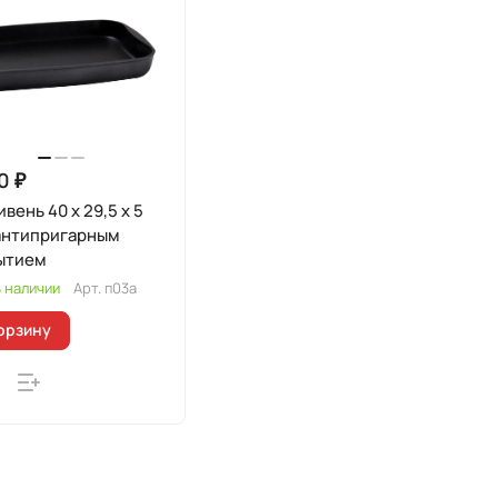
0 ₽
вень 40 x 29,5 x 5
ытием
 наличии
Арт.
п03а
орзину