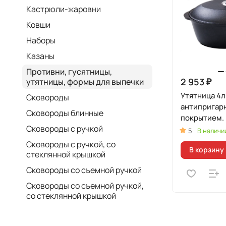
Кастрюли-жаровни
Ковши
Наборы
Казаны
Противни, гусятницы,
2 953 ₽
утятницы, формы для выпечки
Утятница 4л
Сковороды
антипригар
Сковороды блинные
покрытием.
Сковороды с ручкой
5
В наличи
Сковороды с ручкой, со
В корзину
стеклянной крышкой
Сковороды со съемной ручкой
Сковороды со съемной ручкой,
со стеклянной крышкой