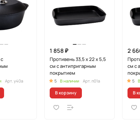
1 858 ₽
2 66
 с
Противень 33,5 x 22 x 5,5
Проти
ным
см с антипригарным
см с антипригарным
покрытием
покр
и
Арт.
у40а
5
В наличии
Арт.
п01а
5
В
В корзину
В к