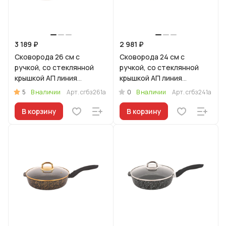
3 189 ₽
2 981 ₽
Сковорода 26 см с
Сковорода 24 см с
ручкой, со стеклянной
ручкой, со стеклянной
крышкой АП линия
крышкой АП линия
"Грация" (белый/золото)
"Грация" (белый/золото)
5
0
В наличии
Арт.
сгбз261а
В наличии
Арт.
сгбз241а
В корзину
В корзину