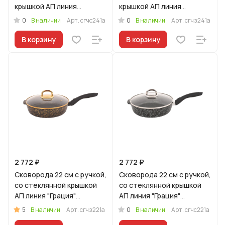
крышкой АП линия
крышкой АП линия
"Грация" (черный/
"Грация" (черный/золото)
0
0
В наличии
Арт.
сгчс241а
В наличии
Арт.
сгчз241а
серебро)
В корзину
В корзину
2 772 ₽
2 772 ₽
Сковорода 22 см с ручкой,
Сковорода 22 см с ручкой,
со стеклянной крышкой
со стеклянной крышкой
АП линия "Грация"
АП линия "Грация"
(черный/золото)
(черный/серебро)
5
0
В наличии
Арт.
сгчз221а
В наличии
Арт.
сгчс221а