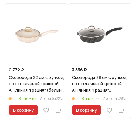
2 772 ₽
3 536 ₽
Сковорода 22 см с ручкой,
Сковорода 28 см с ручкой,
со стеклянной крышкой
со стеклянной крышкой
АП линия "Грация" (белый/
АП линия "Грация"
золото)
(черный/серебро)
5
5
В наличии
Арт.
сгбз221а
В наличии
Арт.
сгчс281а
В корзину
В корзину