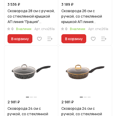
3 536 ₽
3 189 ₽
Сковорода 28 см с ручкой,
Сковорода 26 см с
со стеклянной крышкой
ручкой, со стеклянной
АП линия "Грация"
крышкой АП линия
(черный/золото)
"Грация" (черный/
0
0
В наличии
Арт.
сгчз281а
В наличии
Арт.
сгчс261а
серебро)
В корзину
В корзину
2 981 ₽
2 981 ₽
Сковорода 24 см с
Сковорода 24 см с
ручкой, со стеклянной
ручкой, со стеклянной