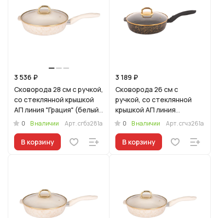
3 536 ₽
3 189 ₽
Сковорода 28 см с ручкой,
Сковорода 26 см с
со стеклянной крышкой
ручкой, со стеклянной
АП линия "Грация" (белый/
крышкой АП линия
золото)
"Грация" (черный/золото)
0
0
В наличии
Арт.
сгбз281а
В наличии
Арт.
сгчз261а
В корзину
В корзину