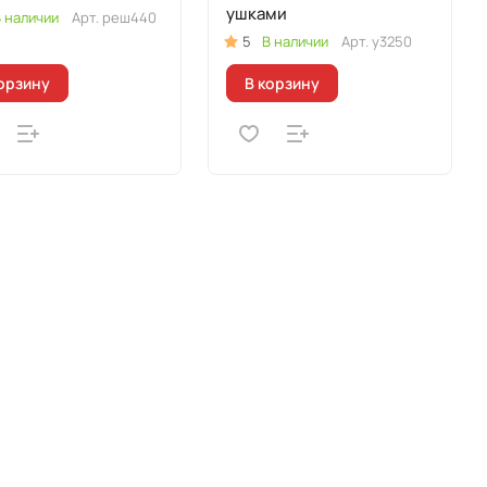
ушками
 наличии
Арт.
реш440
5
В наличии
Арт.
у3250
орзину
В корзину