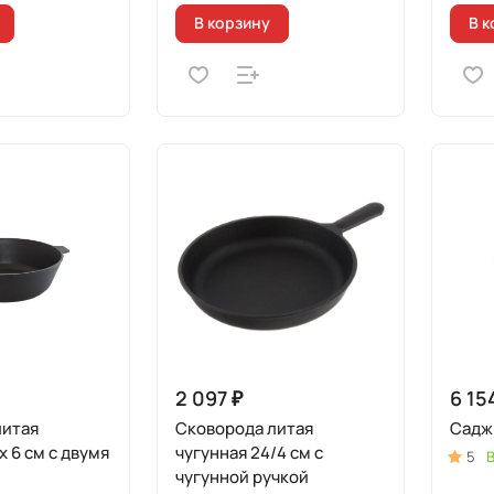
В корзину
В к
2 097 ₽
6 15
литая
Сковорода литая
Садж 
х 6 см с двумя
чугунная 24/4 см с
5
В
чугунной ручкой