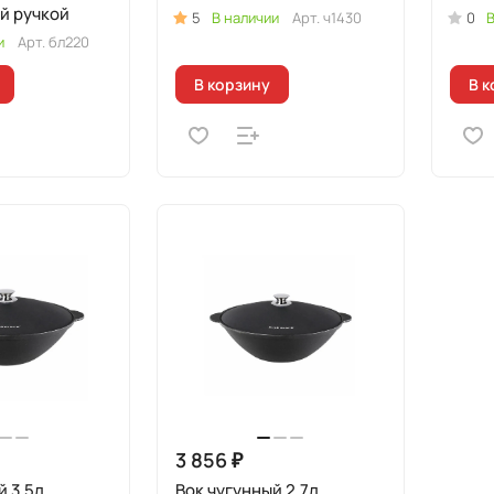
й ручкой
5
В наличии
Арт.
ч1430
0
В
и
Арт.
бл220
В корзину
В к
3 856 ₽
й 3,5л
Вок чугунный 2,7л