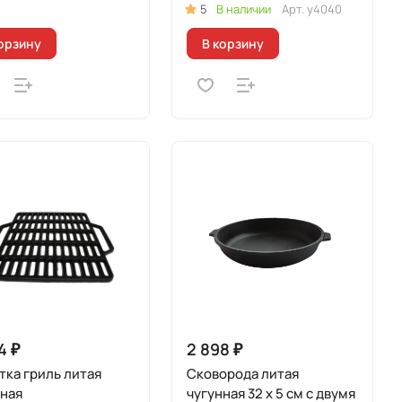
5
В наличии
Арт.
у4040
орзину
В корзину
4 ₽
2 898 ₽
ка гриль литая
Сковорода литая
нная
чугунная 32 х 5 см с двумя