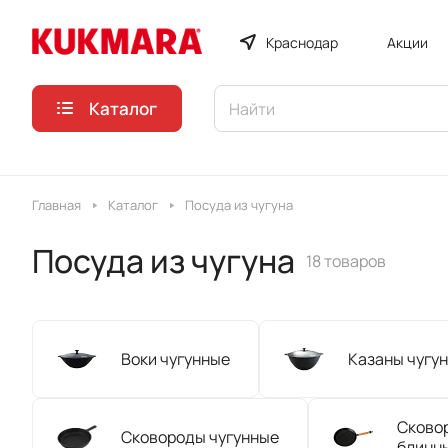
Краснодар
Акции
Каталог
Главная
Каталог
Посуда из чугуна
Посуда из чугуна
18 товаров
Воки чугунные
Казаны чугу
Сково
Сковороды чугунные
блинн