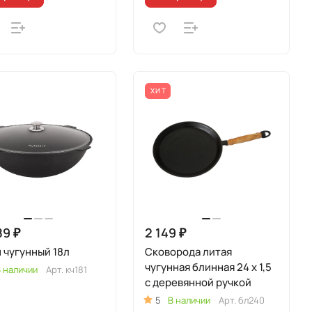
ХИТ
89 ₽
2 149 ₽
 чугунный 18л
Сковорода литая
чугунная блинная 24 x 1,5
 наличии
Арт.
кч181
с деревянной ручкой
5
В наличии
Арт.
бл240