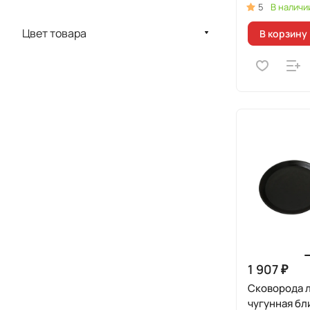
5
В наличи
Цвет товара
В корзину
1 907 ₽
Сковорода 
чугунная бли