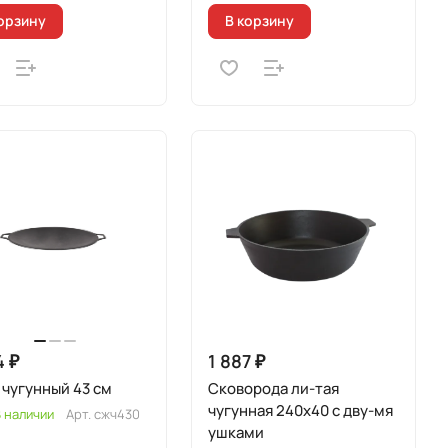
орзину
В корзину
4 ₽
1 887 ₽
чугунный 43 см
Сковорода ли-тая
чугунная 240х40 с дву-мя
 наличии
Арт.
сжч430
ушками