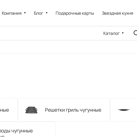
Компания
Блог
Подарочные карты
Звездная кухня
Каталог
нные
Решетки гриль чугунные
роды чугунные
ые