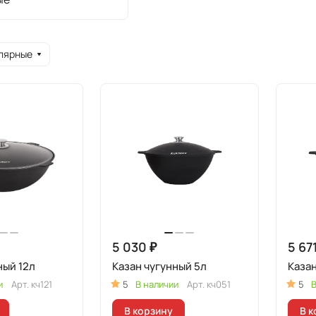
лярные
5 030 ₽
5 67
ный 12л
Казан чугунный 5л
Казан
и
Арт.
кч121
5
В наличии
Арт.
кч051
5
В
В корзину
В к