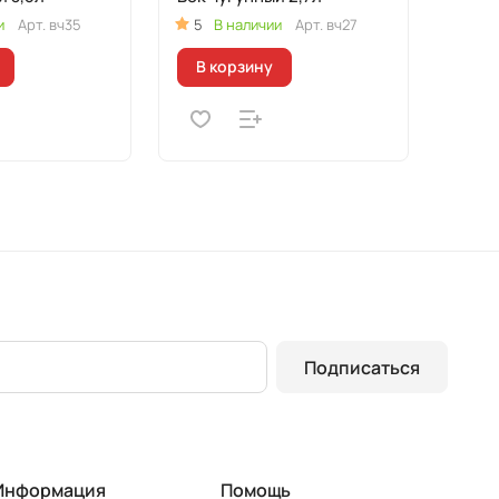
и
Арт.
вч35
5
В наличии
Арт.
вч27
В корзину
Подписаться
Информация
Помощь