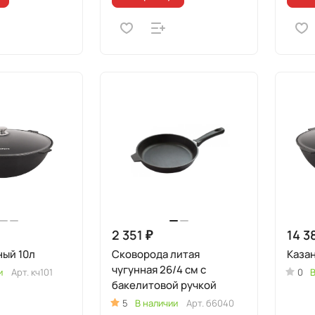
2 351 ₽
14 3
ный 10л
Сковорода литая
Казан
чугунная 26/4 см с
и
Арт.
кч101
0
В
бакелитовой ручкой
5
В наличии
Арт.
б6040