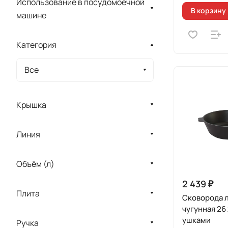
Использование в посудомоечной
В корзину
машине
Категория
Все
Крышка
Линия
Объём (л)
2 439 ₽
Плита
Сковорода 
чугунная 26 
ушками
Ручка