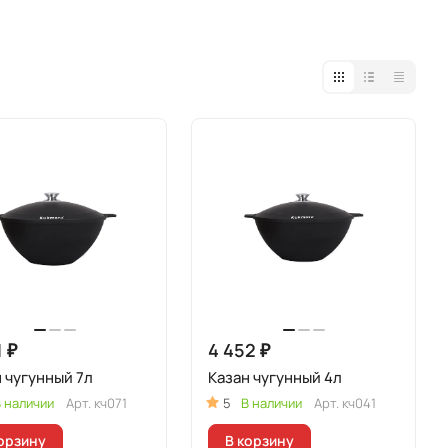
1 ₽
4 452 ₽
 чугунный 7л
Казан чугунный 4л
 наличии
Арт.
кч071
5
В наличии
Арт.
кч041
орзину
В корзину