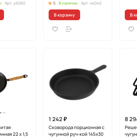
и
Арт.
у6060
5
В наличии
Арт.
ч4040
В корзину
В к
1 242 ₽
8 29
литая
Сковорода порционная с
Решет
нная 22 x 1,5
чугунной руч-кой 145х30
чугу