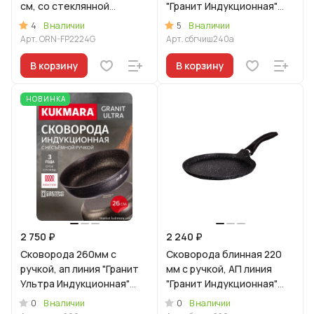
см, со стеклянной
"Гранит Индукционная"
крышкой
(черный)
4
5
В наличии
В наличии
Арт.
ORN-FP2224G
Арт.
сбгчиш240а
В корзину
В корзину
НОВИНКА
2 750 ₽
2 240 ₽
Сковорода 260мм с
Сковорода блинная 220
ручкой, ап линия "Гранит
мм с ручкой, АП линия
Ультра Индукционная"
"Гранит Индукционная"
(оригинальный)
(черный)
0
0
В наличии
В наличии