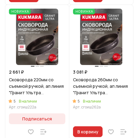
НОВИНКА
НОВИНКА
2 661 ₽
3 081 ₽
Сковорода 220мм со
Сковорода 260мм со
съемной ручкой, ап линия
съемной ручкой, ап линия
"Гранит Ультра
"Гранит Ультра
Индукционная"
Индукционная"
5
5
В наличии
В наличии
(оригинальный)
(оригинальный)
Арт.
сгоиш222а
Арт.
сгоиш262а
Подписаться
В корзину