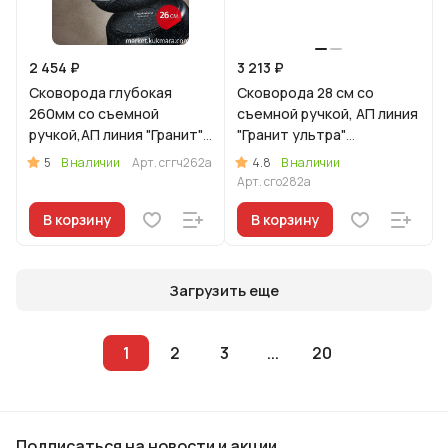
2 454 ₽
3 213 ₽
Сковорода глубокая
Сковорода 28 см со
260мм со съемной
съемной ручкой, АП линия
ручкой,АП линия "Гранит"
"Гранит ультра"
(черный)
(Оригинальный)
5
4.8
В наличии
Арт.
сггч262а
В наличии
Арт.
сго282а
В корзину
В корзину
Загрузить еще
1
2
3
...
20
Подписаться
на новости и акции