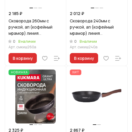
2 185 ₽
2 012 ₽
Сковорода 260мм с
Сковорода 240мм с
ручкой, ап (кофейный
ручкой, ап (кофейный
мрамор) линия
мрамор) линия
"Мраморная
"Мраморная
0
0
В наличии
В наличии
индукционная"
индукционная"
Арт.
смкиш260а
Арт.
смкиш240а
В корзину
В корзину
НОВИНКА
ХИТ
2 325 ₽
2 867 ₽