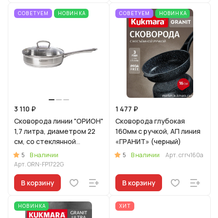
СОВЕТУЕМ
НОВИНКА
СОВЕТУЕМ
НОВИНКА
3 110 ₽
1 477 ₽
Сковорода линии "ОРИОН"
Сковорода глубокая
1,7 литра, диаметром 22
160мм с ручкой, АП линия
см, со стеклянной
«ГРАНИТ» (черный)
крышкой
5
5
В наличии
В наличии
Арт.
сггч160а
Арт.
ORN-FP1722G
В корзину
В корзину
НОВИНКА
ХИТ