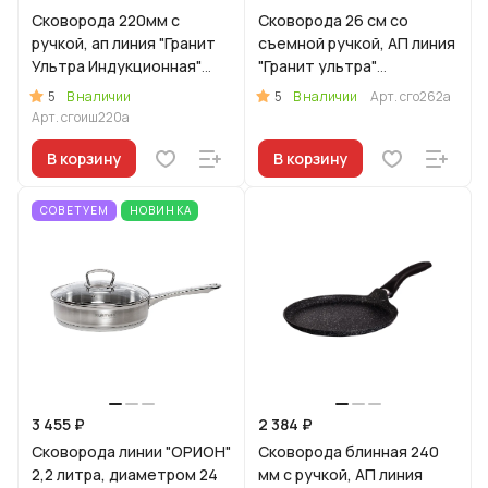
Сковорода 220мм с
Сковорода 26 см со
ручкой, ап линия "Гранит
съемной ручкой, АП линия
Ультра Индукционная"
"Гранит ультра"
(оригинальный)
(Оригинальный)
5
5
В наличии
В наличии
Арт.
сго262а
Арт.
сгоиш220а
В корзину
В корзину
СОВЕТУЕМ
НОВИНКА
3 455 ₽
2 384 ₽
Сковорода линии "ОРИОН"
Сковорода блинная 240
2,2 литра, диаметром 24
мм с ручкой, АП линия