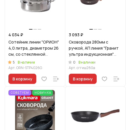
4 034 ₽
3 093 ₽
Сотейник линии "ОРИОН"
Сковорода 280мм с
4,0 литра, диаметром 26
ручкой, АП линия "Гранит
см, со стеклянной
ультра индукционная"
крышкой
(Синий)
5
0
В наличии
В наличии
Арт.
ORN-STP4026G
Арт.
сггиш280а
В корзину
В корзину
СОВЕТУЕМ
НОВИНКА