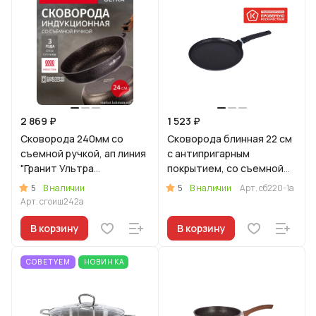
2 869 ₽
1 523 ₽
Сковорода 240мм со
Сковорода блинная 22 см
съемной ручкой, ап линия
c антипригарным
"Гранит Ультра
покрытием, со съемной
Индукционная"
ручкой
5
5
В наличии
В наличии
Арт.
сб220-1а
(оригинальный)
Арт.
сгоиш242а
В корзину
В корзину
СОВЕТУЕМ
НОВИНКА