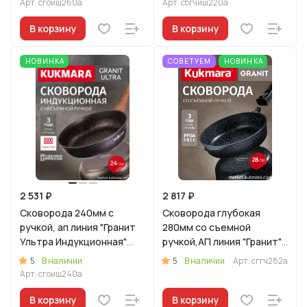
Арт.
сгоиш260а
Арт.
сбгчиш220а
В корзину
В корзину
НОВИНКА
СОВЕТУЕМ
НОВИНКА
2 531 ₽
2 817 ₽
Сковорода 240мм с
Сковорода глубокая
ручкой, ап линия "Гранит
280мм со съемной
Ультра Индукционная"
ручкой,АП линия "Гранит"
(оригинальный)
(черный)
5
5
В наличии
В наличии
Арт.
сггч282а
Арт.
сгоиш240а
В корзину
В корзину