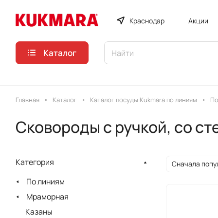
Краснодар
Акции
Каталог
Главная
Каталог
Каталог посуды Kukmara по линиям
По
Сковороды с ручкой, со с
Категория
Сначала попу
По линиям
Мраморная
Казаны