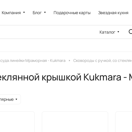
Компания
Блог
Подарочные карты
Звездная кухня
Каталог
суда линейки Мраморная - Kukmara
Сковороды с ручкой, со стекл
теклянной крышкой Kukmara -
лярные