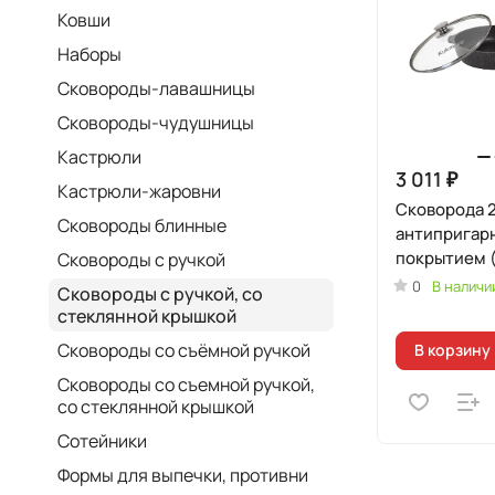
Ковши
Наборы
Сковороды-лавашницы
Сковороды-чудушницы
Кастрюли
3 011 ₽
Кастрюли-жаровни
Сковорода 2
Сковороды блинные
антипригар
покрытием 
Сковороды с ручкой
мрамор) с р
0
В наличи
Сковороды с ручкой, со
стеклянной
стеклянной крышкой
Сковороды со съёмной ручкой
В корзину
Сковороды со съемной ручкой,
со стеклянной крышкой
Сотейники
Формы для выпечки, противни